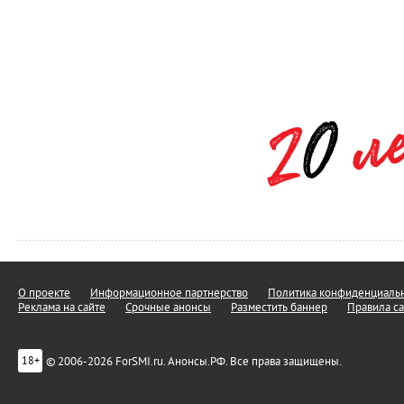
О проекте
Информационное партнерство
Политика конфиденциальн
Реклама на сайте
Срочные анонсы
Разместить баннер
Правила са
© 2006-2026 ForSMI.ru. Анонсы.РФ. Все права защищены.
18+