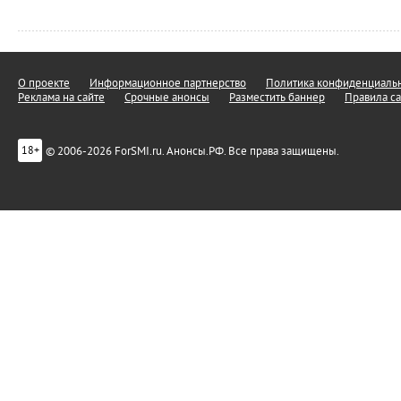
О проекте
Информационное партнерство
Политика конфиденциальн
Реклама на сайте
Срочные анонсы
Разместить баннер
Правила са
© 2006-2026 ForSMI.ru. Анонсы.РФ. Все права защищены.
18+