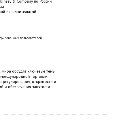
Kinsey & Company по России
sia
вный исполнительный
трированных пользователей.
 мира обсудят ключевые темы
ы международной торговли,
 регулирования, открытости и
й и обеспечения занятости.