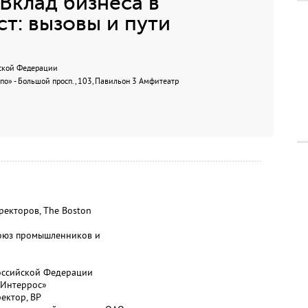
Вклад бизнеса в
т: вызовы и пути
ской Федерации
о» - Большой просп., 103, Павильон 3 Амфитеатр
ректоров, The Boston
союз промышленников и
оссийской Федерации
«Интеррос»
ектор, BP