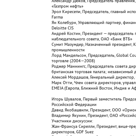
Александр Дюков, Председатель правления,
«Газпром нефть»
Эрол Киресепи, Председатель, главный исп
Farma
Ян Колебурн, Управляющий партнер, финан
Deloitte CIS
Андрей Костин, Президент — председатель 
наблюдательного совета, ОАО «Банк ВТБ»
Сумит Мазумдер, Назначенный президент,
промышленности
Лорд Мандельсон, Председатель, Global Co
торговле (2004—2008)
Роджер Маннингс, Председатель совета дир
британская торговая палата; независимый 
Алексей Мордашов, Генеральный директор,
Марк Отти, Член совета директоров, управ
EMEIA (Европа, Ближний Восток, Индия и А
Игорь Шувалов, Первый заместитель Предс
Российской Федерации
Давид Якобашвили, Президент, ООО «Орио
Владимир Якунин, Президент, ОАО «Россий
Участники дискуссии:
Жан-Франсуа Сирелли, Президент, вице-пре
директоров, GDF Suez