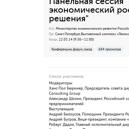
Панельная сессия "
экономический рос
решения"
Кто:
Министерство экономического развития Россий
Где:
Санкт-Петербург, Выставочный комплекс «Ленэксп
Когда:
22.05.14 (9:30—11:00)
Конференция, форум, съезд
684 просмотра
Список участников:
Модераторы:
Ханс-Пол Бюркнер, Председатель совета ди
Consulting Group
Александр Шохин, Президент, Российский 
предпринимателей
Выступающие:
Андрей Белоусов, Помощник Президента Р
Андрей Бугров, Вице-президент, компания 
Роберт Дадли, Главный исполнительный дир