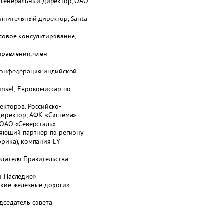
 генеральный директор, ОАО
олнительный директор, Santa
совое консультирование,
правления, член
 Конфедерация индийской
unsel; Еврокомиссар по
екторов, Российско-
директор, АФК «Система»
 ОАО «Северсталь»
ляющий партнер по региону
фрика), компания EY
едателя Правительства
н Наследие»
ские железные дороги»
дседатель совета