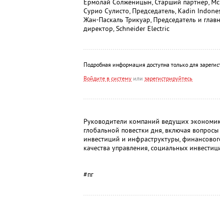
Ермолай Солженицын, Старший партнер, Mc
Сурио Сулисто, Председатель, Kadin Indone
Жан-Паскаль Трикуар, Председатель и гла
директор, Schneider Electric
Подробная информация доступна только для зарегис
Войдите в систему
или
зарегистрируйтесь
Руководители компаний ведущих экономик
глобальной повестки дня, включая вопрос
инвестиций и инфраструктуры, финансового
качества управления, социальных инвестици
#пг