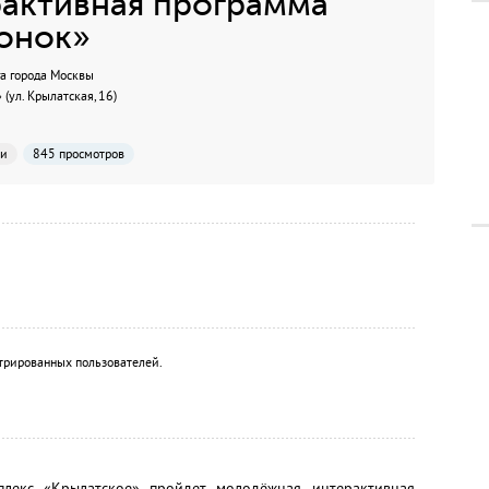
активная программа
вонок»
а города Москвы
ул. Крылатская, 16)
ии
845 просмотров
трированных пользователей.
лекс «Крылатское» пройдет молодёжная интерактивная