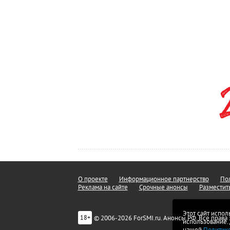
О проекте
Информационное партнерство
Пол
Реклама на сайте
Срочные анонсы
Разместит
Этот сайт испол
© 2006-2026 ForSMI.ru. Анонсы.РФ. Все прав
18+
использование.