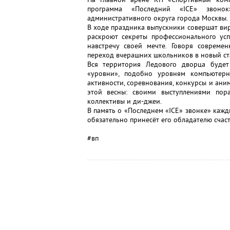
программа «Последний «ICE» звоно
административного округа города Москвы.
В ходе праздника выпускники совершат ви
раскроют секреты профессионального усп
навстречу своей мечте. Говоря современ
переход вчерашних школьников в новый ста
Вся территория Ледового дворца будет
«уровни», подобно уровням компьютерн
активности, соревнования, конкурсы и ани
этой весны: своими выступлениями пор
коллективы и ди-джеи.
В память о «Последнем «ICE» звонке» кажд
обязательно принесёт его обладателю счаст
#вп