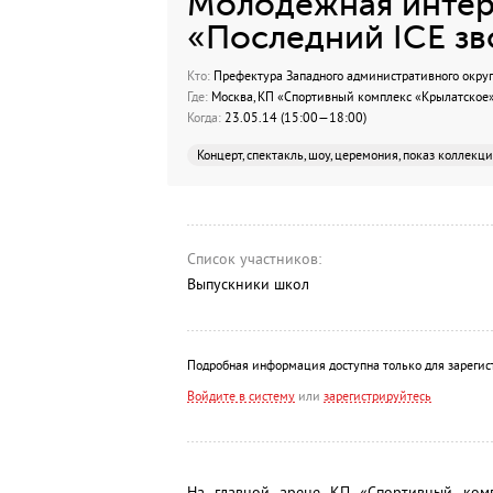
Молодёжная интер
«Последний ICE з
Кто:
Префектура Западного административного округ
Где:
Москва, КП «Спортивный комплекс «Крылатское» (
Когда:
23.05.14 (15:00—18:00)
Концерт, спектакль, шоу, церемония, показ коллекц
Список участников:
Выпускники школ
Подробная информация доступна только для зарегис
Войдите в систему
или
зарегистрируйтесь
На главной арене КП «Спортивный комп