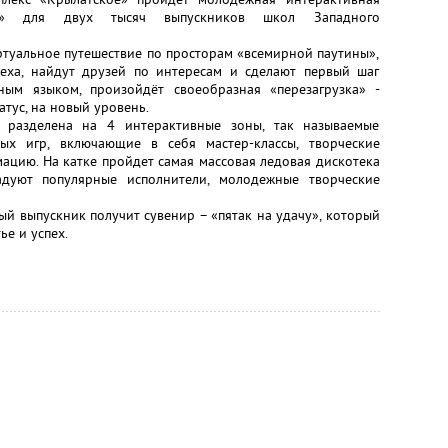
к» для двух тысяч выпускников школ Западного
ртуальное путешествие по просторам «всемирной паутины»,
еха, найдут друзей по интересам и сделают первый шаг
ным языком, произойдёт своеобразная «перезагрузка» -
тус, на новый уровень.
 разделена на 4 интерактивные зоны, так называемые
ых игр, включающие в себя мастер-классы, творческие
мацию. На катке пройдет самая массовая ледовая дискотека
адуют популярные исполнители, молодежные творческие
ый выпускник получит сувенир – «пятак на удачу», который
ье и успех.