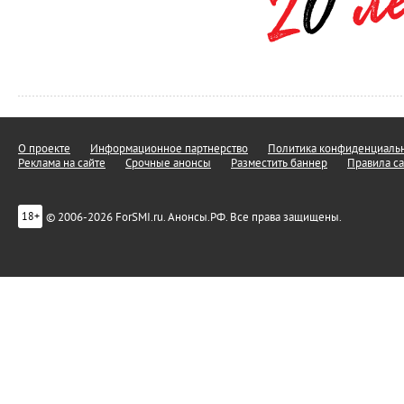
О проекте
Информационное партнерство
Политика конфиденциальн
Реклама на сайте
Срочные анонсы
Разместить баннер
Правила са
© 2006-2026 ForSMI.ru. Анонсы.РФ. Все права защищены.
18+