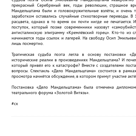
прекрасный Серебряный век, годы революции, страшное вр
Мандельштама были и головокружительные взлёты, и очень т
заработком оставались случайные стихотворные переводы. В 
расцвета, однако в то время он почти нигде не печатается.
поступок, который позже современники назовут «самоубийст
антисталинскую эпиграмму «Кремлёвский горец». Кто-то из с
начинаются годы ссылок и лагерей. На свободу Осип Эмильев
лишь посмертно.
Трагическая судьба поэта легла в основу постановки «Д
исторические реалии в произведениях Мандельштама? И почем
который привёл его к катастрофе? Вместе с создателями пост
вопросы. Спектакль «Дело Мандельштама» состоится в рамках
просмотра начнётся обсуждение, в котором примут участие актё
Постановка «Дело Мандельштама» была отмечена дипломо
театрального форума «Золотой Витязь».
#сх