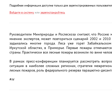
Подробная информация доступна только для зарегистрированных пользовател
Войдите в систему
или
зарегистрируйтесь
Руководители Минприроды и Рослесхоза считают, что Россию м
мнению экспертов, может повториться сценарий 2002 и 2010 
задыхались многие города. Леса уже горят Забайкальско
Иркутской областях, в Приморье. Первые пожары отмечаются
страны. Практически все лесные пожары возникли по вине челов
В рамках пресс-конференции планируется рассмотреть вопро
ситуация в наиболее сложных регионах, стратегия межрегио
лесных пожаров, роль федерального резерва парашютно-десан
#пг