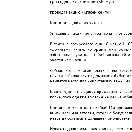
при поддержке компании «Комус»
проводят акцию «Спасем книгу!»
Книги живы, пока их читают!
Уникальная акция по спасению книг от забв
В течение воскресного дня 18 мая, с 11.
«Эрмитаж» книги, которыми они хотели
заботливые руки наших библиотекарей и 
участниками акции.
Сейчас, когда многие тексты стали легк
начали избавляться от домашних библиоте
найдется место для книг, ставших важными
Конечно, не все издания приживаются в до
полке, пока однажды хозяин не решит избав
Книгам не место на помойке! Мы приглаш
книги новым читателям, которые будут рады
навсегда остаться в домашней библиотеке.
Новая, недавно изданная книга далеко не в