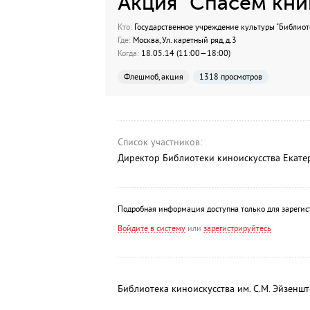
Акция "Спасем кни
Кто:
Государственное учреждение культуры "Библиот
Где:
Москва, Ул. каретный ряд, д.3
Когда:
18.05.14 (11:00—18:00)
Флешмоб, акция
1318 просмотров
Список участников:
Директор Библиотеки киноискусства Екате
Подробная информация доступна только для зарегис
Войдите в систему
или
зарегистрируйтесь
Библиотека киноискусства им. С.М. Эйзенш