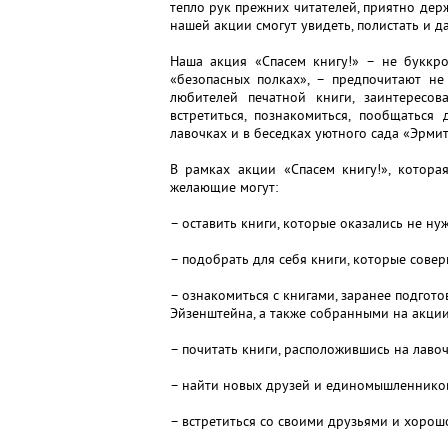
тепло рук прежних читателей, приятно держ
нашей акции смогут увидеть, полистать и 
Наша акция «Спасем книгу!» – не буккро
«безопасных полках», – предпочитают не
любителей печатной книги, заинтересо
встретиться, познакомиться, пообщаться
лавочках и в беседках уютного сада «Эрмит
В рамках акции «Спасем книгу!», котора
желающие могут:
– оставить книги, которые оказались не ну
– подобрать для себя книги, которые сове
– ознакомиться с книгами, заранее подгот
Эйзенштейна, а также собранными на акции
– почитать книги, расположившись на лавоч
– найти новых друзей и единомышленников
– встретиться со своими друзьями и хорош