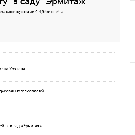
гу" в саду "Эрмитаж"
ека киноискусства им.С.М, Эйзенштейна"
рина Хохлова
трированных пользователей.
тейна и сад «Эрмитаж»