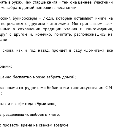
ать в руках. Чем старше книга – тем она ценнее. Участники
даже забрать домой понравившиеся книги.
ссинг. Буккроссеры – люди, которые оставляют книги на
 встречаться с другими читателями. Мы приглашаем всех
ванных в сохранении традиции чтения и книгоиздания,
 друг с другом и, конечно, почитать, расположившись на
аж».
я снова, как и год назад, пройдет в саду «Эрмитаж» все
жными;
ршенно бесплатно можно забрать домой;
овленными сотрудниками Библиотеки киноискусства им. С.М.
;
ках и в кафе сада «Эрмитаж»;
, разделяющих любовь к книге;
о провести время на свежем воздухе