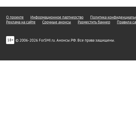
О проекте
Информационное партнерство
Политика конфиденциальн
Реклама на сайте
Срочные анонсы
Разместить баннер
Правила са
© 2006-2026 ForSMI.ru. Анонсы.РФ. Все права защищены.
18+