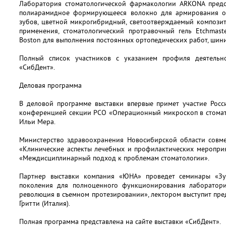
Лаборатория стоматологической фармакологии ARKONA предс
полиарамидное формирующееся волокно для армирования о
зубов, цветной микрогибридный, светоотверждаемый композит
применения, стоматологический протравочный гель Etchmast
Boston для выполнения постоянных ортопедических работ, шини
Полный список участников с указанием профиля деятельно
«СибДент».
Деловая программа
В деловой программе выставки впервые примет участие Росс
конференцией секции РСО «Операционный микроскоп в стомато
Ильи Мера.
Министерство здравоохранения Новосибирской области совм
«Клинические аспекты лечебных и профилактических мероприя
«Междисциплинарный подход к проблемам стоматологии».
Партнер выставки компания «ЮНА» проведет семинары «Зу
поколения для полноценного функционирования лаборатори
революция в съемном протезировании», лектором выступит пр
Гритти (Италия).
Полная программа представлена на сайте выставки «СибДент».