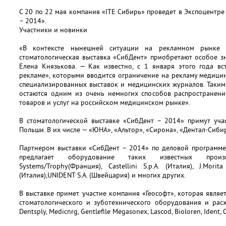
С 20 по 22 мая компания «ITE Сибирь» проведет в Экспоцентре
– 2014».
Участники и новинки
«В контексте нынешней ситуации на рекламном рынке 
стоматологическая выставка «СибДент» приобретают особое з
Елена Князькова. — Как известно, с 1 января этого года в
рекламе», которыми вводится ограничение на рекламу медицинс
специализированных выставок и медицинских журналов. Таким
остаются одним из очень немногих способов распростране
товаров и услуг на российском медицинском рынке».
В стоматологической выставке «СибДент – 2014» примут уча
Польши. В их числе — «ЮНА», «Альтор», «Сирона», «Дентал-Сибирь
Партнером выставки «СибДент – 2014» по деловой программе
предлагает оборудование таких известных прои
Systems/Trophy(Франция), Castellini S.p.A. (Италия), J.Mori
(Италия),UNIDENT S.A. (Швейцария) и многих других.
В выставке примет участие компания «Геософт», которая явля
стоматологического и зуботехнического оборудования и расх
Dentsply, Medicnrg, Gentlefile Megasonex, Lascod, Bioloren, Ident