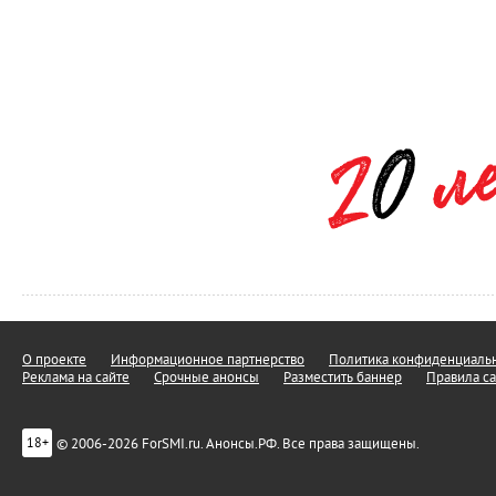
О проекте
Информационное партнерство
Политика конфиденциальн
Реклама на сайте
Срочные анонсы
Разместить баннер
Правила са
© 2006-2026 ForSMI.ru. Анонсы.РФ. Все права защищены.
18+