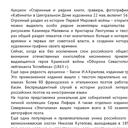
Аукцион «Старинные и редкие книги, гравюры, фотограф
«Кабинетъ» в Центральном Доме художника 22 мая, включит 56
Огромный раздел из истории Первой Мировой войны – открытки
можно выделить особо редкие экземпляры издательства 
рисунками Казимира Малевича и Аристарха Лентулова и текс
раз общий раздел плакатов стал значительно больше и интере
времени и первых лет советской власти, в создании котор
художники-графики своего времени.
Сейчас, когда все без исключения слои российского общес
внимание отечественных книголюбов несомненно привле
выдающегося героя Крымской войны «Оборона Севастопол
лейтенанта Тотлебена» (1863 г.).
Еще одна редкость аукциона – Басни И.А.Крылова, изданные 
Это прижизненное издание вышло с текстом параллельно на 
языках. Более 80 французских и итальянских поэтов работ
басен. Беспрецедентный случай в истории русской лите
российских поэтов на иностранные языки.
На торгах представлена уникальная для собирателей истори
личной коллекции Сержа Лифаря. А также отдельно изданн
Северянина «Эпиталама» вышло тиражом всего в 50 экземпл
автографом поэта.
Ещё одна популярная и привлекательная уника российского 
великокняжеская охота» Николая Кутепова, выходившая в 189