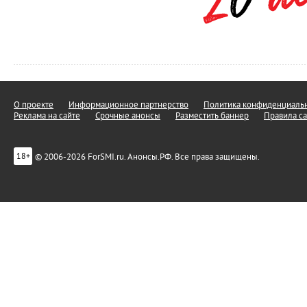
О проекте
Информационное партнерство
Политика конфиденциальн
Реклама на сайте
Срочные анонсы
Разместить баннер
Правила са
© 2006-2026 ForSMI.ru. Анонсы.РФ. Все права защищены.
18+