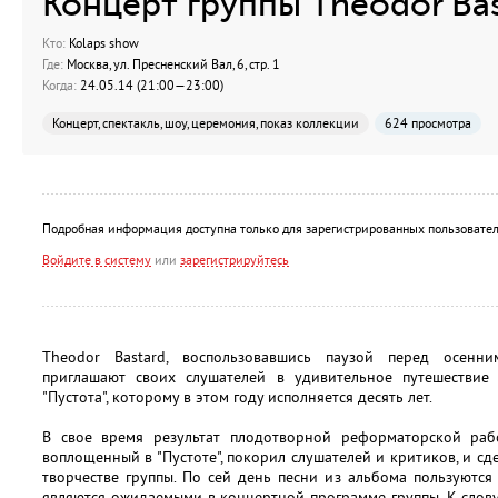
Концерт группы Theodor Bas
Кто:
Kolaps show
Где:
Москва, ул. Пресненский Вал, 6, стр. 1
Когда:
24.05.14 (21:00—23:00)
Концерт, спектакль, шоу, церемония, показ коллекции
624 просмотра
Подробная информация доступна только для зарегистрированных пользовател
Войдите в систему
или
зарегистрируйтесь
Theodor Bastard, воспользовавшись паузой перед осенн
приглашают своих слушателей в удивительное путешествие
"Пустота", которому в этом году исполняется десять лет.
В свое время результат плодотворной реформаторской раб
воплощенный в "Пустоте", покорил слушателей и критиков, и с
творчестве группы. По сей день песни из альбома пользуютс
являются ожидаемыми в концертной программе группы. К слову, 