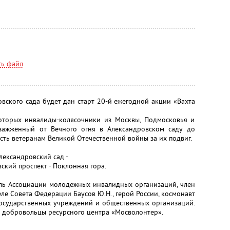
ть файл
вского сада будет дан старт 20-й ежегодной акции «Вахта
которых инвалиды-колясочники из Москвы, Подмосковья и
 зажжённый от Вечного огня в Александровском саду до
ть ветеранам Великой Отечественной войны за их подвиг.
лександровский сад -
вский проспект - Поклонная гора.
ель Ассоциации молодежных инвалидных организаций, член
ле Совета Федерации Баусов Ю.Н., герой России, космонавт
 государственных учреждений и общественных организаций.
 добровольцы ресурсного центра «Мосволонтер».