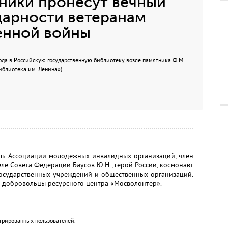
ники пронесут вечный
одарности ветеранам
енной войны
хода в Российскую государственную библиотеку, возле памятника Ф.М.
иблиотека им. Ленина»)
ель Ассоциации молодежных инвалидных организаций, член
ле Совета Федерации Баусов Ю.Н., герой России, космонавт
 государственных учреждений и общественных организаций.
 добровольцы ресурсного центра «Мосволонтер».
трированных пользователей.