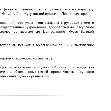
ут факел от Вечного огня и пронесут его по маршруту:
. Новый Арбат - Кутузовский проспект - Поклонная гора.
оклонной горе участников эстафеты с руководителями и
осударственных учреждений, добровольцами ресурсного
совместное шествие до Центрального Музея Великой
 ветеранам Великой Отечественной войны и выступление
рограмма творческих коллективов.
суга и творчества молодежи «Россия» при поддержке
омитета общественных связей города Москвы, ресурсного
ежных инвалидных организаций.