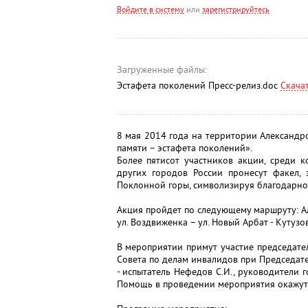
Войдите в систему
или
зарегистрируйтесь
Загруженные файлы:
Эстафета поколений Пресс-релиз.doc
Скача
8 мая 2014 года на территории Александро
памяти – эстафета поколений».
Более пятисот участников акции, среди 
других городов России пронесут факел,
Поклонной горы, символизируя благодарнос
Акция пройдет по следующему маршруту: А
ул. Воздвиженка – ул. Новый Арбат - Кутузо
В мероприятии примут участие председат
Совета по делам инвалидов при Председате
- испытатель Нефедов С.И., руководители
Помощь в проведении мероприятия окажут