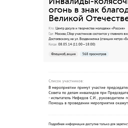
Инвалиды-колясоч
огонь в знак благ
Великой Отечеств
Кто:
Центр досуга и творчества молодежи «Россия»
Где:
Москва, Сбор участников состоится у главного в
Достоевскому, на ул. Воздвиженка (станция метро «Б
Когда:
08.05.14 (11:00—18:00)
Флешмоб, акция
568 просмотров
Список участников:
В мероприятии примут участие председат
Совета по делам инвалидов при Председате
- испытатель Нефедов С.И., руководители
Помощь в проведении мероприятия окажут
Подробная информация доступна только для зарегис