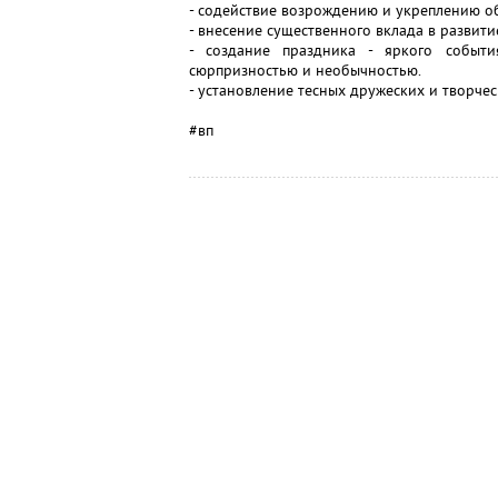
- содействие возрождению и укреплению о
- внесение существенного вклада в развити
- создание праздника - яркого событ
сюрпризностью и необычностью.
- установление тесных дружеских и творче
#вп