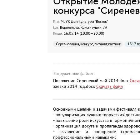
Открытие Молодеж
конкурса "Сиренев
Кто:
МБУК Дом культуры "Восток"
Где:
Воронеж, ул. Конституции, 7А
Когда:
16.05.14 (10:00—20:00)
Соревнования, конкурс, питчинг, кастинг
1317 п
Загруженные файлы:
Положение Сиреневый май 2014.docx
Скач
заявка 2014 год.docx
Скачать файл
Основными целями и задачами фестиваля-к
- популяризация лучших творческих достиж
- повышение роли искусства в гармонично
- организация досуга и пропаганды здоров
- выявление и поощрение стремле
профессиональными навыками;