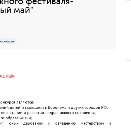
ного фестиваля-
ый май"
росмотров
ать файл
онкурса являются:
ений детей и молодежи г. Воронежа и других городов РФ;
м воспитании и развитии подрастающего поколения;
ого образа жизни;
ния юных дарований к овладению мастерством и