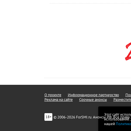
О проекте
Информационное партнерство
Пол
Реклама на сайте
Срочные анонсы
Разместит
Этот сайт испол
© 2006-2026 ForSMI.ru. Анонсы.РФ. Все прав
18+
использование.
нашей
Политик