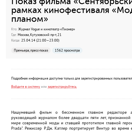
Показ фильма «Сентябрьски
рамках кинофестиваля «Мо
планом»
Кто:
Журнал Vogue и кинотеатр «Пионер»
Где:
Москва, Кутузовский пр-т, 21
Когда:
25.04.14 (21:00—23:00)
Премьера, пресс-показ
1562 просмотра
Подробная информация доступна только для зарегистрированных пользовател
Войдите в систему
или
зарегистрируйтесь
Нашумевший фильм о бессменном главном редакторе а
руководящей журналом более двадцати пяти лет, признанной
мире современной моды и ставшей прототипом главной герои
Prada". Режиссер Р.Дж. Катлер портретирует Винтур во врем