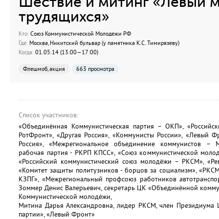
Шествие и митинг «Левый 
трудящихся»
Кто:
Союз Коммунистической Молодежи РФ
Где:
Москва, Никитский бульвар (у памятника К.С. Тимирязеву)
Когда:
01.05.14 (13:00—17:00)
Флешмоб, акция
663 просмотра
Список участников:
«Объединённая Коммунистическая партия – ОКП», «Российс
РотФронт», «Другая Россия», «Коммунисты России», «Левый Ф
Россия», «Межрегиональное объединение коммунистов – М
рабочая партия - РКРП КПСС», «Союз коммунистической моло
«Российский коммунистический союз молодёжи – РКСМ», «Ре
«Комитет защиты политузников - борцов за социализм», «РКСМ
КЗПГ», «Межрегиональный профсоюз работников автотранспо
Зоммер Денис Валерьевич, секретарь ЦК «Объединённой комму
Коммунистической молодёжи,
Митина Дарья Александровна, лидер РКСМ, член Президиума
партии», «Левый Фронт»