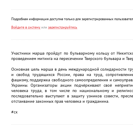
Подробная информация доступна только для зарегистрированных пользовател
Войдите в систему
или
зарегистрируйтесь
Участники марша пройдут по бульварному кольцу от Никитско
проведением митинга на пересечении Тверского бульвара и Тве
Основная цель марша в день международной солидарности тру
и свобод трудящихся России, права на труд, сопротивлен
фашизму, поддержка свободного самоопределения и самоуправ
Украины. Организаторы акции подчёркивают своё неприяти
человека труда, в том числе по национальному и религио
последовательно выступают в защиту узников совести, прес
отстаивание законных прав человека и гражданина.
#сх