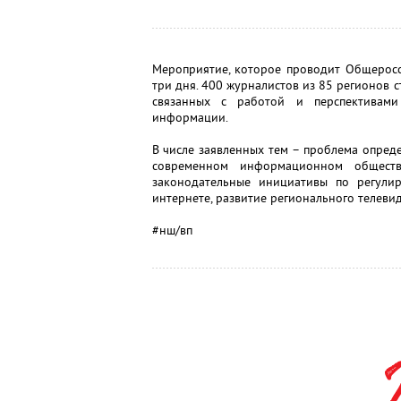
Мероприятие, которое проводит Общеросс
три дня. 400 журналистов из 85 регионов 
связанных с работой и перспективами
информации.
В числе заявленных тем – проблема опред
современном информационном обществ
законодательные инициативы по регули
интернете, развитие регионального телевид
#нш/вп