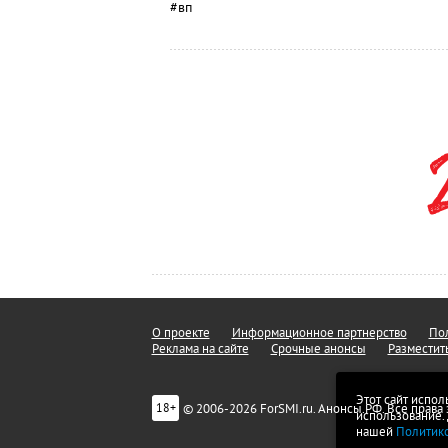
#вп
О проекте
Информационное партнерство
Пол
Реклама на сайте
Срочные анонсы
Разместит
Этот сайт испол
© 2006-2026 ForSMI.ru. Анонсы.РФ. Все прав
18+
использование.
нашей
Политик