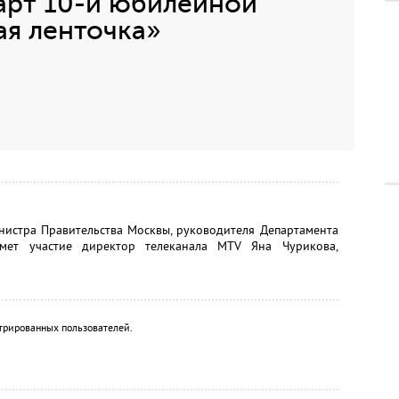
арт 10-й юбилейной
ая ленточка»
нистра Правительства Москвы, руководителя Департамента
имет участие директор телеканала MTV Яна Чурикова,
трированных пользователей.