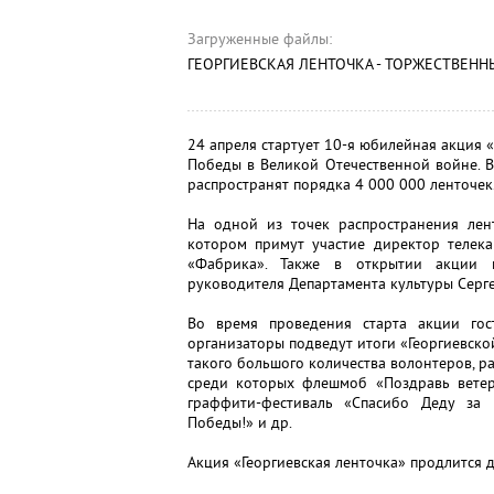
Загруженные файлы:
ГЕОРГИЕВСКАЯ ЛЕНТОЧКА - ТОРЖЕСТВЕНН
24 апреля стартует 10-я юбилейная акция 
Победы в Великой Отечественной войне. В
распространят порядка 4 000 000 ленточек
На одной из точек распространения лент
котором примут участие директор телек
«Фабрика». Также в открытии акции п
руководителя Департамента культуры Серге
Во время проведения старта акции гос
организаторы подведут итоги «Георгиевско
такого большого количества волонтеров, р
среди которых флешмоб «Поздравь ветера
граффити-фестиваль «Спасибо Деду за
Победы!» и др.
Акция «Георгиевская ленточка» продлится д