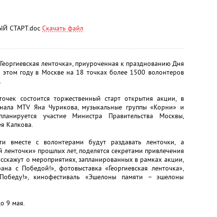
ЫЙ СТАРТ.doc
Скачать файл
«Георгиевская ленточка», приуроченная к празднованию Дня
 этом году в Москве на 18 точках более 1500 волонтеров
.
очек состоится торжественный старт открытия акции, в
анала MTV Яна Чурикова, музыкальные группы «Корни» и
ланируется участие Министра Правительства Москвы,
я Капкова.
ти вместе с волонтерами будут раздавать ленточки, а
й ленточки» прошлых лет, поделятся секретами привлечения
асскажут о мероприятиях, запланированных в рамках акции,
на с Победой!», фотовыставка «Георгиевская ленточка»,
 Победу!», кинофестиваль «Эшелоны памяти – эшелоны
о 9 мая.