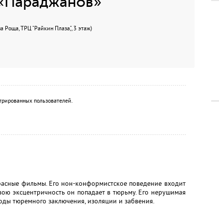
«Параджанов»
Роща, ТРЦ "Райкин Плаза,", 3 этаж)
трированных пользователей.
расные фильмы. Его нон-конформистское поведение входит
свою эксцентричность он попадает в тюрьму. Его нерушимая
годы тюремного заключения, изоляции и забвения.