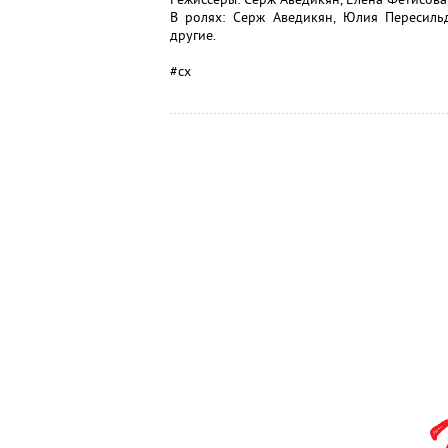
В ролях: Серж Аведикян, Юлия Пересиль
другие.
#сх