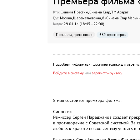
Премьера фильма 
Кто:
Синема Престиж, Синема Стар, ТМ Арарат
Где:
Москва, Шереметьевская, 8 (Синема Стар Марьина 
Когда:
29.04.14 (18:45—22:00)
Премьера, пресс-показ
685 просмотров
Подробная информация доступна только для зарегис
Войдите в систему
или
зарегистрируйтесь
8 мая состоится премьера фильма.
Синопсис:
Режиссер Сергей Параджанов создает прек
в противоречие с Советской системой. За 
любовь к красоте позволяет ему устоять в 
Режиссеры: Серж Аведикян, Елена Фетисова