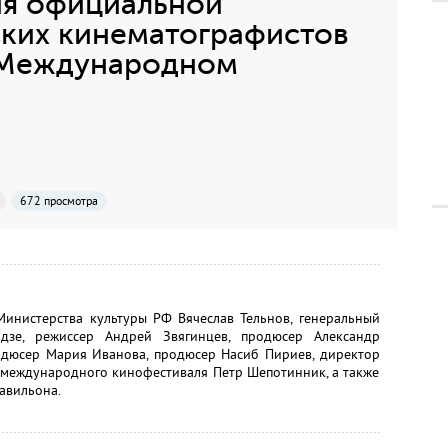
я официальной
ских кинематографистов
 Международном
672 просмотра
инистерства культуры РФ Вячеслав Тельнов, генеральный
зе, режиссер Андрей Звягинцев, продюсер Александр
родюсер Мария Иванова, продюсер Насиб Пириев, директор
 международного кинофестиваля Петр Шепотинник, а также
авильона.