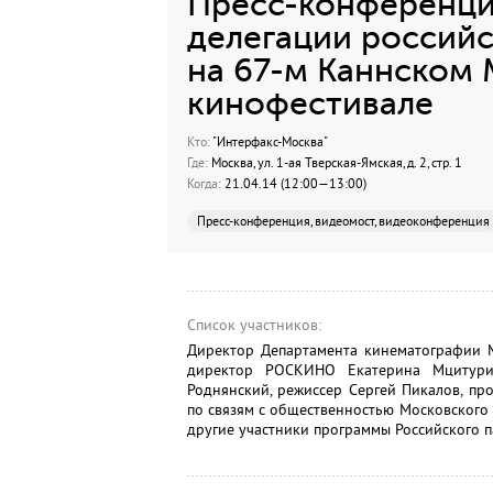
Пресс-конференци
делегации россий
на 67-м Каннском
кинофестивале
Кто:
"Интерфакс-Москва"
Где:
Москва, ул. 1-ая Тверская-Ямская, д. 2, стр. 1
Когда:
21.04.14 (12:00—13:00)
Пресс-конференция, видеомост, видеоконференция
Список участников:
Директор Департамента кинематографии М
директор РОСКИНО Екатерина Мцитурид
Роднянский, режиссер Сергей Пикалов, п
по связям с общественностью Московского
другие участники программы Российского п