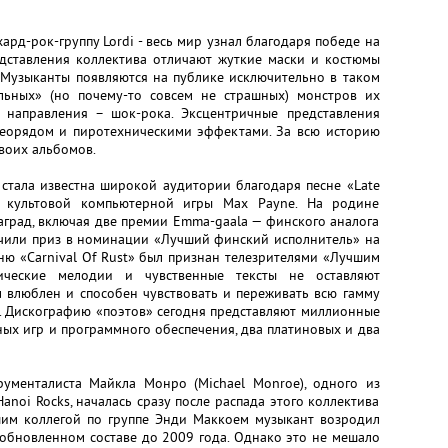
рд-рок-группу Lordi - весь мир узнал благодаря победе на
едставления коллектива отличают жуткие маски и костюмы
. Музыканты появляются на публике исключительно в таком
льных» (но почему-то совсем не страшных) монстров их
 направления – шок-рока. Эксцентричные представления
еорядом и пиротехническими эффектами. За всю историю
воих альбомов.
l стала известна широкой аудитории благодаря песне «Late
я культовой компьютерной игры Max Payne. На родине
град, включая две премии Emma-gaala — финского аналога
лучили приз в номинации «Лучший финский исполнитель» на
сню «Carnival Of Rust» был признан телезрителями «Лучшим
ческие мелодии и чувственные тексты не оставляют
л влюблен и способен чувствовать и переживать всю гамму
. Дискографию «поэтов» сегодня представляют миллионные
ых игр и программного обеспечения, два платиновых и два
рументалиста Майкла Монро (Michael Monroe), одного из
noi Rocks, началась сразу после распада этого коллектива
вшим коллегой по группе Энди Маккоем музыкант возродил
 обновленном составе до 2009 года. Однако это не мешало