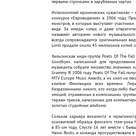
первыми строчками в зарубежных чартах.
Исполнителей иронических «ужастиков» – ха
конкурсе «Евровидение» в 2006 году. Пр
монстров, в которых выступают участники
виде. За имидж «злых и даже отвратите
называют авторами нового музыкального
всегда сопровождаются оригинальным вид
Lordi продали около 45 миллионов копий с
Хельсинская инди-группа Poets Of The Fal
Goodbye», написанной для продолжени
музыканты собрали множество значимых на
Grammy. В 2006 году Poets Of The Fall по
MTV Europe Music Awards, а их клип на пе
клипом Финляндии всех времен». Лири
безразличными никого, кто когда-либо бы
эмоций, отраженных в композициях группы
тиражи треков, написанных для компьютерн
золотых студийных альбома.
Сольная карьера вокалиста и мультиинст
основателей образца финского глэм-рока Ha
в 85-ом году. Спустя 16 лет вместе с бы
Hanoi Rocks, и команда просуществовала в