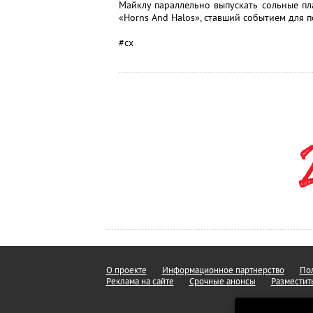
Майклу параллельно выпускать сольные п
«Horns And Halos», ставший событием для 
#сх
О проекте
Информационное партнерство
Пол
Реклама на сайте
Срочные анонсы
Разместит