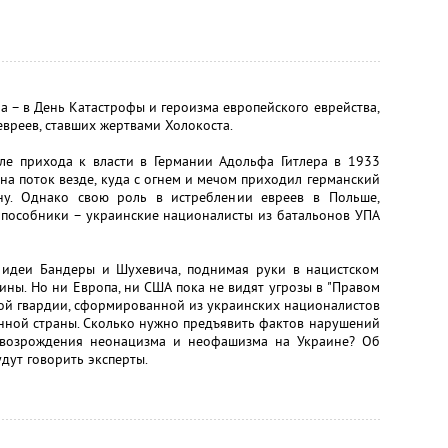
ла – в День Катастрофы и героизма европейского еврейства,
вреев, ставших жертвами Холокоста.
е прихода к власти в Германии Адольфа Гитлера в 1933
на поток везде, куда с огнем и мечом приходил германский
ну. Однако свою роль в истреблении евреев в Польше,
е пособники – украинские националисты из батальонов УПА
 идеи Бандеры и Шухевича, поднимая руки в нацистском
ины. Но ни Европа, ни США пока не видят угрозы в "Правом
ной гвардии, сформированной из украинских националистов
венной страны. Сколько нужно предъявить фактов нарушений
у возрождения неонацизма и неофашизма на Украине? Об
дут говорить эксперты.