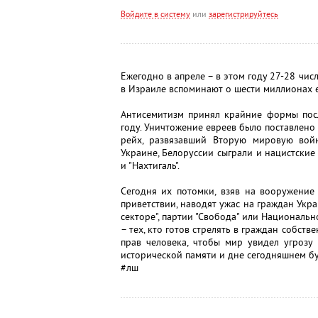
Войдите в систему
или
зарегистрируйтесь
Ежегодно в апреле – в этом году 27-28 чис
в Израиле вспоминают о шести миллионах е
Антисемитизм принял крайние формы посл
году. Уничтожение евреев было поставлено 
рейх, развязавший Вторую мировую вой
Украине, Белоруссии сыграли и нацистски
и "Нахтигаль".
Сегодня их потомки, взяв на вооружение
приветствии, наводят ужас на граждан Укра
секторе", партии "Свобода" или Националь
– тех, кто готов стрелять в граждан собст
прав человека, чтобы мир увидел угроз
исторической памяти и дне сегодняшнем бу
#лш