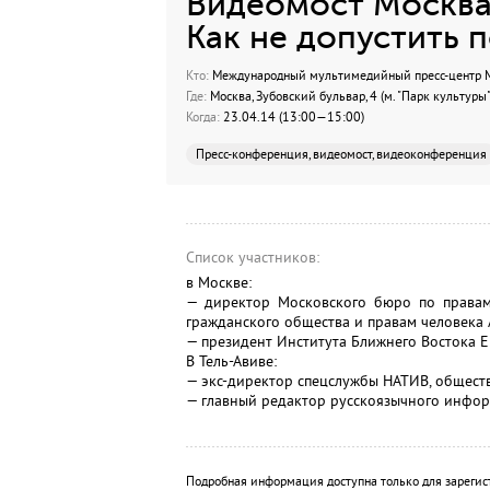
Видеомост Москва 
Как не допустить 
Кто:
Международный мультимедийный пресс-центр МИ
Где:
Москва, Зубовский бульвар, 4 (м. "Парк культуры"
Когда:
23.04.14 (13:00—15:00)
Пресс-конференция, видеомост, видеоконференция
Список участников:
в Москве:
— директор Московского бюро по правам
гражданского общества и правам человека 
— президент Института Ближнего Востока Е
В Тель-Авиве:
— экс-директор спецслужбы НАТИВ, обществ
— главный редактор русскоязычного информ
Подробная информация доступна только для зарегис