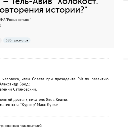
– Тель-Авив "Холокост.
повторения истории?"
А "Россия сегодня"
)
583 просмотра
 человека, член Совета при президенте РФ по развитию
Александр Брод;
вгений Сатановский.
енный деятель, писатель Яков Кедми.
агентства "Курсор" Макс Лурье.
трированных пользователей.