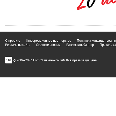
О проекте
Информационное партнерство
Политика конфиденциальн
Реклама на сайте
Срочные анонсы
Разместить баннер
Правила са
© 2006-2026 ForSMI.ru. Анонсы.РФ. Все права защищены.
18+