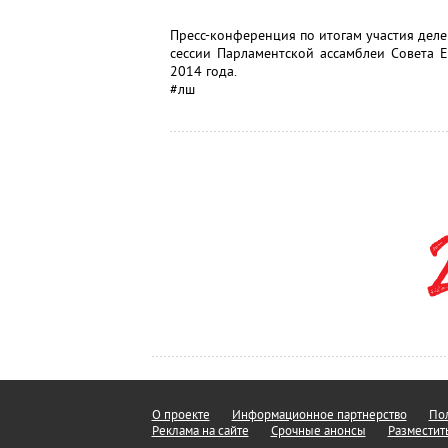
Пресс-конференция по итогам участия дел
сессии Парламентской ассамблеи Совета Е
2014 года.
#лш
О проекте
Информационное партнерство
Пол
Реклама на сайте
Срочные анонсы
Разместит