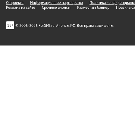
О проекте
Информационное партнерство
Политика конфиденциальн
Реклама на сайте
Срочные анонсы
Разместить баннер
Правила са
© 2006-2026 ForSMI.ru. Анонсы.РФ. Все права защищены.
18+