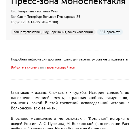
Пресс-зона моноспектакля 
Кто:
Театральная гостиная Vinci
Где:
Санкт-Петербург, Большая Пушкарская 29
Когда:
12.04.14 (19:30—21:00)
Концерт, спектакль, шоу, церемония, показ коллекции
661 просмотр
Подробная информация доступна только для зарегистрированных пользовател
Войдите в систему
или
зарегистрируйтесь
Спектакль - жизнь. Спектакль - судьба. История сильной,
наполнено эмоцией: мечты, страстная любовь, замужество, 
сомнения, покой. В этой трепетной исповедальной истории 
Волконской всю ее жизнь.
В основе музыкального моноспектакля "Крылатая" история 
людей России: А. С. Пушкина, М. Волконской (в девичестве Раев
любовный треугольник. Но необычна судьба героев.