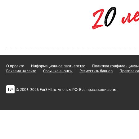
О проекте
Информационное партнерство
Политика конфиденциальн
Реклама на сайте
Срочные анонсы
Разместить баннер
Правила са
© 2006-2026 ForSMI.ru. Анонсы.РФ. Все права защищены.
18+