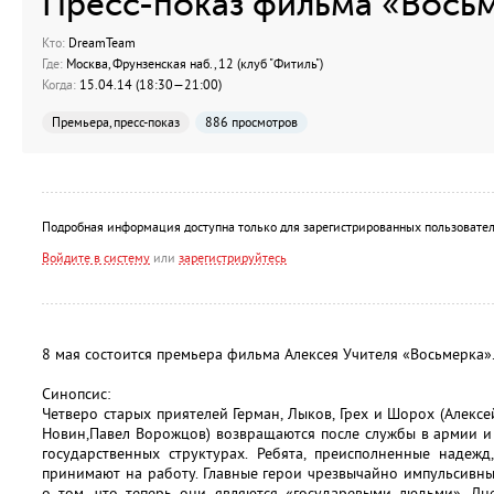
Пресс-показ фильма «Вось
Кто:
DreamTeam
Где:
Москва, Фрунзенская наб., 12 (клуб "Фитиль")
Когда:
15.04.14 (18:30—21:00)
Премьера, пресс-показ
886 просмотров
Подробная информация доступна только для зарегистрированных пользовател
Войдите в систему
или
зарегистрируйтесь
8 мая состоится премьера фильма Алексея Учителя «Восьмерка»
Синопсис:
Четверо старых приятелей Герман, Лыков, Грех и Шорох (Алекс
Новин,Павел Ворожцов) возвращаются после службы в армии и
государственных структурах. Ребята, преисполненные надеж
принимают на работу. Главные герои чрезвычайно импульсивны
о том, что теперь они являются «государевыми людьми». Д