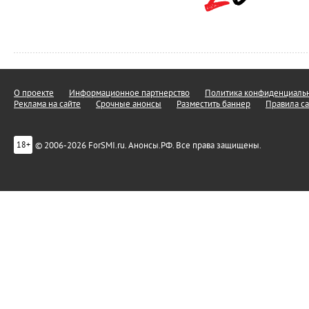
О проекте
Информационное партнерство
Политика конфиденциальн
Реклама на сайте
Срочные анонсы
Разместить баннер
Правила са
© 2006-2026 ForSMI.ru. Анонсы.РФ. Все права защищены.
18+