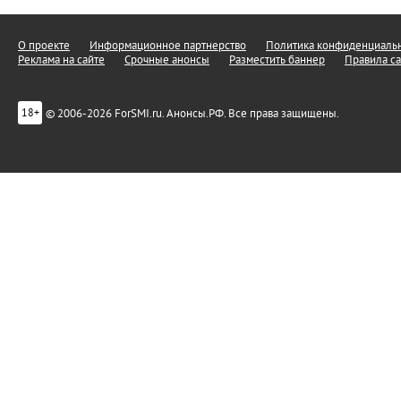
О проекте
Информационное партнерство
Политика конфиденциальн
Реклама на сайте
Срочные анонсы
Разместить баннер
Правила са
© 2006-2026 ForSMI.ru. Анонсы.РФ. Все права защищены.
18+