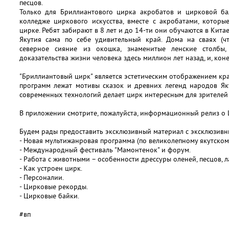
песцов.
Только для Бриллиантового цирка акробатов и цирковой ба
колледже циркового искусства, вместе с акробатами, котор
цирке. Ребят забирают в 8 лет и до 14-ти они обучаются в Китае
Якутия сама по себе удивительный край. Дома на сваях (чт
северное сияние из окошка, знаменитые ленские столбы,
доказательства жизни человека здесь миллион лет назад, и, коне
"Бриллиантовый цирк" является эстетическим отображением кра
программ лежат мотивы сказок и древних легенд народов Як
современных технологий делает цирк интересным для зрителей 
В приложении смотрите, пожалуйста, информационный релиз о 
Будем рады предоставить эксклюзивный материал с эксклюзив
- Новая мультижанровая программа (по великолепному якутскому
- Международный фестиваль "Мамонтенок" и форум.
- Работа с животными – особенности дрессуры оленей, песцов, л
- Как устроен цирк.
- Персоналии.
- Цирковые рекорды.
- Цирковые байки.
#вп