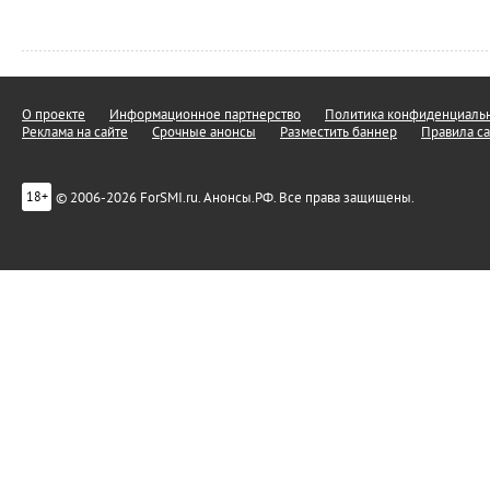
О проекте
Информационное партнерство
Политика конфиденциальн
Реклама на сайте
Срочные анонсы
Разместить баннер
Правила са
© 2006-2026 ForSMI.ru. Анонсы.РФ. Все права защищены.
18+