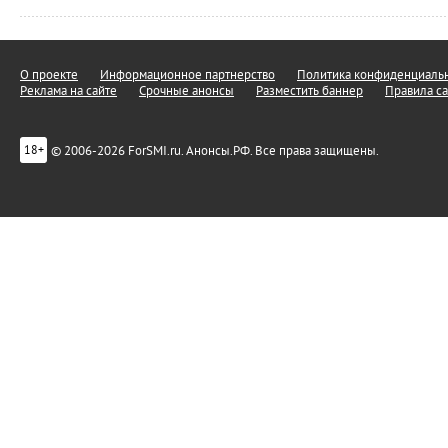
О проекте
Информационное партнерство
Политика конфиденциальн
Реклама на сайте
Срочные анонсы
Разместить баннер
Правила са
© 2006-2026 ForSMI.ru. Анонсы.РФ. Все права защищены.
18+