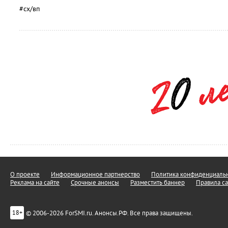
#сх/вп
О проекте
Информационное партнерство
Политика конфиденциальн
Реклама на сайте
Срочные анонсы
Разместить баннер
Правила са
© 2006-2026 ForSMI.ru. Анонсы.РФ. Все права защищены.
18+