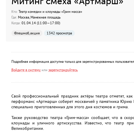
Митинг смеха «Артмарш»
Кто:
Театр комедии и клоунады «Грим масса»
Где:
Москва, Манежная площадь
Когда:
01.04.14 (11:00—17:00)
Флешмоб, акция
1342 просмотра
Подробная информация доступна только для зарегистрированных пользовател
Войдите в систему
или
зарегистрируйтесь
Свой профессиональный праздник актёры театра отметят, как
перформанс «Артмарш» соберет москвичей у памятника Юрию Н
специально приготовленных для этого дня костюмов и грима.
Также руководство театра «Грим-масса» сообщает, что в ско
клоунады и уличного артискусства. Известно, что театр пр
Великобритании.