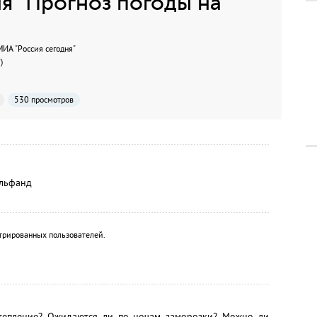
я "Прогноз погоды на
А "Россия сегодня"
)
530 просмотров
ильфанд
трированных пользователей.
отепление? Ожидаются ли по ночам заморозки? Можно ли