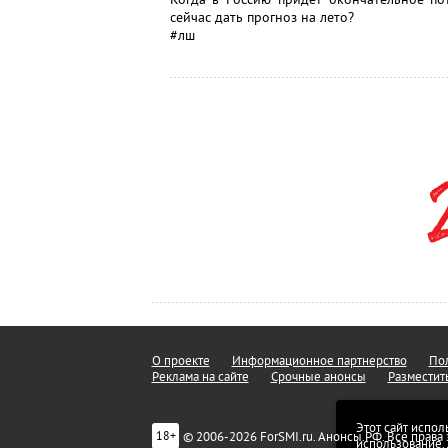
сейчас дать прогноз на лето?
#лш
О проекте
Информационное партнерство
Пол
Реклама на сайте
Срочные анонсы
Разместит
Этот сайт испол
© 2006-2026 ForSMI.ru. Анонсы.РФ. Все прав
18+
использование.