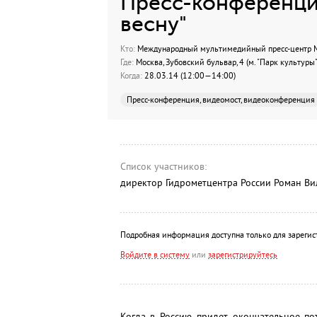
Пресс-конференци
весну"
Кто:
Международный мультимедийный пресс-центр МИ
Где:
Москва, Зубовский бульвар, 4 (м. "Парк культуры"
Когда:
28.03.14 (12:00—14:00)
Пресс-конференция, видеомост, видеоконференция
Список участников:
директор Гидрометцентра России Роман В
Подробная информация доступна только для зарегис
Войдите в систему
или
зарегистрируйтесь
Когда в Россию придет окончательное п