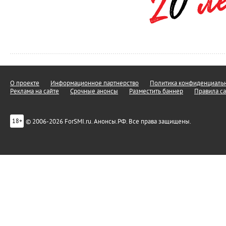
О проекте
Информационное партнерство
Политика конфиденциальн
Реклама на сайте
Срочные анонсы
Разместить баннер
Правила са
© 2006-2026 ForSMI.ru. Анонсы.РФ. Все права защищены.
18+