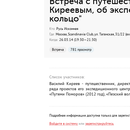
Встреча с путеше
Киреевым, об эксп
кольцо"
Кто:
Русь Исконная
Где:
Москва, Scandinavia Club, ул. Таганская, 31/22 
Когда:
26.03.14 (19:30—21:30)
Встреча
781 просмотр
Список участников:
Василий Киреев - путешественник, дирек
ряда проектов его экспедиционного центра
«Путями Поморов» (2012 год), «Пезский вол
Подробная информация доступна только для зарегис
Войдите в систему
или
зарегистрируйтесь