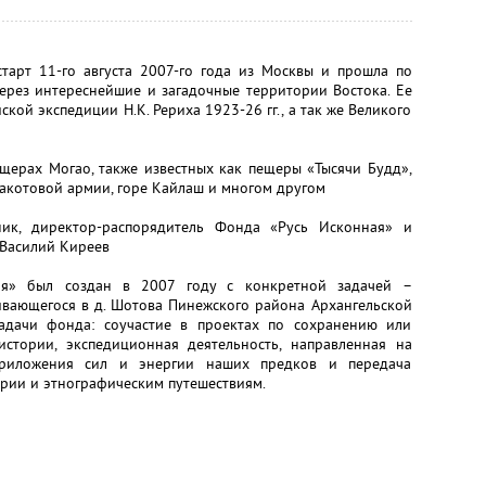
старт 11-го августа 2007-го года из Москвы и прошла по
через интереснейшие и загадочные территории Востока. Ее
ской экспедиции Н.К. Рериха 1923-26 гг., а так же Великого
ещерах Могао, также известных как пещеры «Тысячи Будд»,
акотовой армии, горе Кайлаш и многом другом
ник, директор-распорядитель Фонда «Русь Исконная» и
 Василий Киреев
ая» был создан в 2007 году с конкретной задачей –
ивающегося в д. Шотова Пинежского района Архангельской
адачи фонда: соучастие в проектах по сохранению или
стории, экспедиционная деятельность, направленная на
приложения сил и энергии наших предков и передача
рии и этнографическим путешествиям.