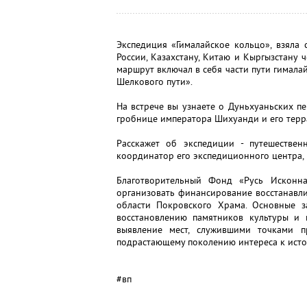
Экспедиция «Гималайское кольцо», взяла 
России, Казахстану, Китаю и Кыргызстану 
маршрут включал в себя части пути гималай
Шелкового пути».
На встрече вы узнаете о Дуньхуаньских п
гробнице императора Шихуанди и его терр
Расскажет об экспедиции - путешествен
координатор его экспедиционного центра,
Благотворительный Фонд «Русь Исконн
организовать финансирование восстанавл
области Покровского Храма. Основные з
восстановлению памятников культуры и и
выявление мест, служившими точками 
подрастающему поколению интереса к исто
#вп