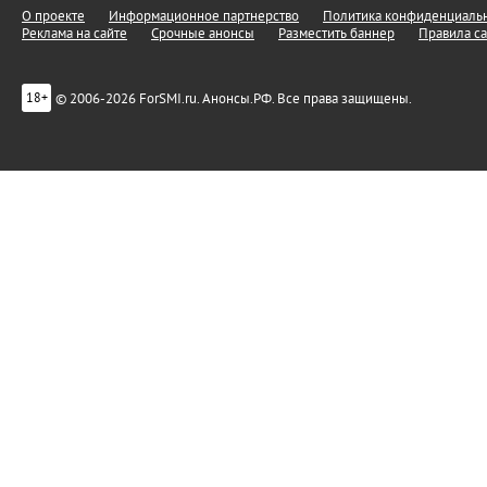
О проекте
Информационное партнерство
Политика конфиденциальн
Реклама на сайте
Срочные анонсы
Разместить баннер
Правила са
© 2006-2026 ForSMI.ru. Анонсы.РФ. Все права защищены.
18+