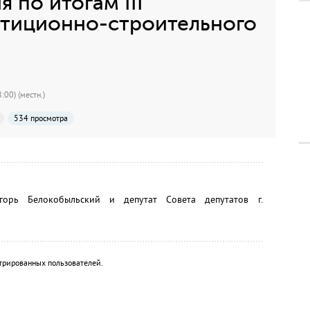
 по итогам III
стиционно-строительного
:00) (местн.)
534 просмотра
орь Белокобыльский и депутат Совета депутатов г.
трированных пользователей.