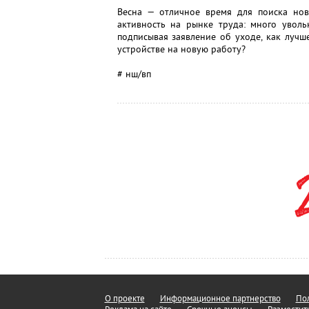
Весна — отличное время для поиска нов
активность на рынке труда: много уволь
подписывая заявление об уходе, как луч
устройстве на новую работу?
# нш/вп
О проекте
Информационное партнерство
Пол