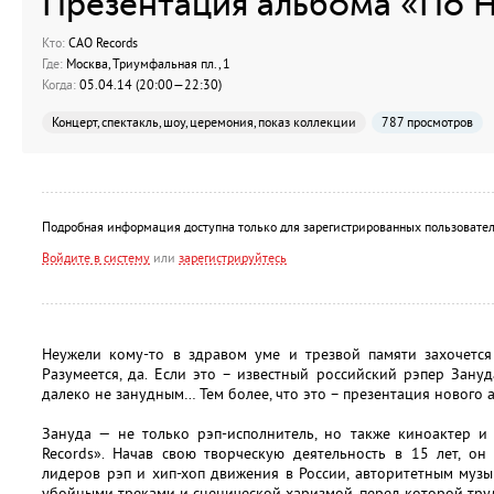
Презентация альбома «По 
Кто:
CAO Records
Где:
Москва, Триумфальная пл., 1
Когда:
05.04.14 (20:00—22:30)
Концерт, спектакль, шоу, церемония, показ коллекции
787 просмотров
Подробная информация доступна только для зарегистрированных пользовател
Войдите в систему
или
зарегистрируйтесь
Неужели кому-то в здравом уме и трезвой памяти захочется
Разумеется, да. Если это – известный российский рэпер Зануд
далеко не занудным… Тем более, что это – презентация нового 
Зануда — не только рэп-исполнитель, но также киноактер и
Records». Начав свою творческую деятельность в 15 лет, он
лидеров рэп и хип-хоп движения в России, авторитетным музы
убойными треками и сценической харизмой, перед которой труд