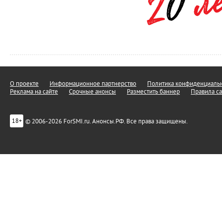
О проекте
Информационное партнерство
Политика конфиденциальн
Реклама на сайте
Срочные анонсы
Разместить баннер
Правила са
© 2006-2026 ForSMI.ru. Анонсы.РФ. Все права защищены.
18+