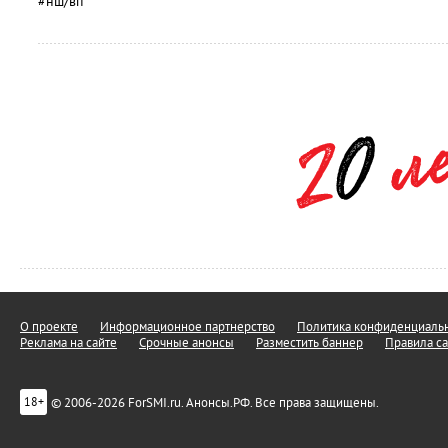
#нш/вп
О проекте
Информационное партнерство
Политика конфиденциальн
Реклама на сайте
Срочные анонсы
Разместить баннер
Правила са
© 2006-2026 ForSMI.ru. Анонсы.РФ. Все права защищены.
18+