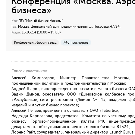
Конференция «Москва. Аэр
бизнеса»
Кто:
ГБУ "Малый бизнес Москвы"
Где:
Москва, Центральный дом предпринимателя ул. Покровка, 47/24.
Когда:
13.03.14 (10:00—19:00)
Конференция, форум, съезд
740 просмотров
Список участников:
Алексей Комиссаров, Министр Правительства Москвы, р
промышленной политики и предпринимательства г. Москвы;
Андрей Шаров, вице-президент по развитию малого бизнеса ОА
Вадим Дымов, основатель ООО «Дымовское колбасное прои
«Республика», сети ресторанов «Дымов № 1», владелец фа
изделий и других бизнес-проектов;
Алексей Нечаев, президент и основатель ОАО «Faberlic»;
Надежда Карисалова, председатель Комитета по частному пре
бизнесу Торгово-промышленной палаты РФ, вице-презид
департамента обслуживания клиентов малого бизнеса ВТБ24;
Лоренс Райт, соучредитель, генеральный директор LaunchGurus 