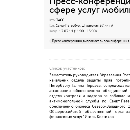
Пресс-конференция
сфере услуг мобил
Кто:
ТАСС
Где:
Санкт-Петербург, Шпалерная, 37, лит. А
Когда:
13.03.14 (11:00—13:00)
Пресс-конференция, видеомост, видеоконференция
Список участников:
Заместитель руководителя Управления Рос
начальник отдела защиты прав потреби
Петербургу Галина Герцева, сопредседат
ассоциации общественных объединений п
отдела контроля и надзора за соблюдени
антимонопольной службы по Санкт-Пете
обеспечению бизнеса Северо-Западного ф
Общероссийской общественной организ
финансовых услуг" Игорь Костиков.