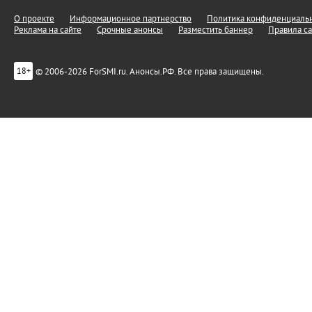
О проекте
Информационное партнерство
Политика конфиденциальн
Реклама на сайте
Срочные анонсы
Разместить баннер
Правила са
© 2006-2026 ForSMI.ru. Анонсы.РФ. Все права защищены.
18+