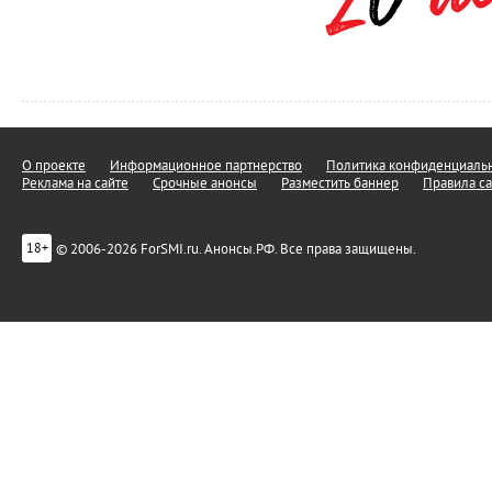
О проекте
Информационное партнерство
Политика конфиденциальн
Реклама на сайте
Срочные анонсы
Разместить баннер
Правила са
© 2006-2026 ForSMI.ru. Анонсы.РФ. Все права защищены.
18+