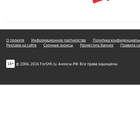
О проекте
Информационное партнерство
Политика конфиденциальн
Реклама на сайте
Срочные анонсы
Разместить баннер
Правила са
© 2006-2026 ForSMI.ru. Анонсы.РФ. Все права защищены.
18+