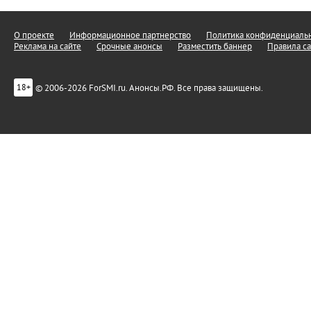
О проекте
Информационное партнерство
Политика конфиденциальн
Реклама на сайте
Срочные анонсы
Разместить баннер
Правила са
© 2006-2026 ForSMI.ru. Анонсы.РФ. Все права защищены.
18+