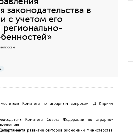
равления
 законодательства в
и с учетом его
 регионально-
обенностей»
 вопросам
в
заместитель Комитета по аграрным вопросам ГД Кирилл
редседатель Комитета Совета Федерации по аграрно-
льзованию
 Департамента развития секторов экономики Министерства