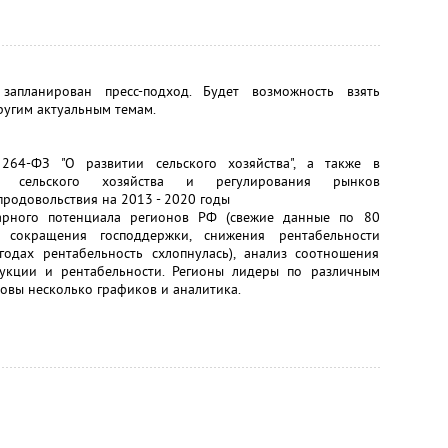
апланирован пресс-подход. Будет возможность взять
ругим актуальным темам.
64-ФЗ "О развитии сельского хозяйства", а также в
ия сельского хозяйства и регулирования рынков
продовольствия на 2013 - 2020 годы
рарного потенциала регионов РФ (свежие данные по 80
 сокращения господдержки, снижения рентабельности
одах рентабельность схлопнулась), анализ соотношения
дукции и рентабельности. Регионы лидеры по различным
товы несколько графиков и аналитика.