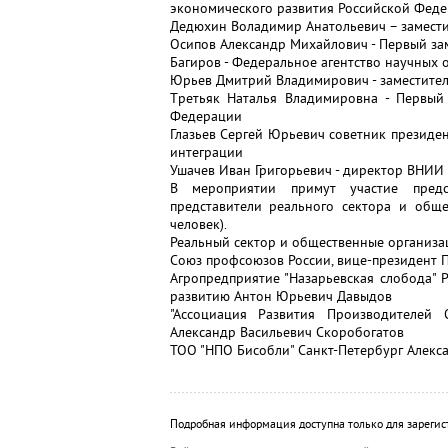
экономического развития Российской Фед
Дедюхин Воладимир Анатольевич – замести
Осипов Александр Михайлович - Первый за
Багиров - Федеральное агентство научных 
Юрьев Дмитрий Владимирович - заместител
Tретьяк Наталья Владимировна - Первый
Федерации
Глазьев Сергей Юрьевич советник президе
интеграции
Ушачев Иван Григорьевич - директор ВНИИ 
В мероприятии примут участие предст
представители реального сектора и обще
человек).
Реальный сектор и общественные организа
Союз профсоюзов России, вице-президент
Агропредприятие "Назарьевская слобода" Р
развитию Антон Юрьевич Давыдов
"Ассоциация Развития Производителей 
Александр Васильевич Скоробогатов
ТОО "НПО Бисобли" Санкт-Петербург Алекса
Подробная информация доступна только для зарегис