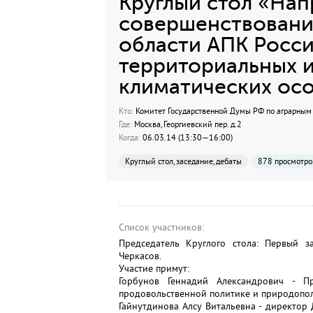
Круглый стол «Нап
совершенствования
области АПК Росси
территориальных и
климатических ос
Кто:
Комитет Государственной Думы РФ по аграрным
Где:
Москва, Георгиевский пер. д.2
Когда:
06.03.14 (13:30—16:00)
Круглый стол, заседание, дебаты
878 просмотро
Список участников:
Председатель Круглого стола: Первый 
Черкасов.
Участие примут:
Горбунов Геннадий Александрович - П
продовольственной политике и природопо
Гайнутдинова Алсу Витальевна - директор