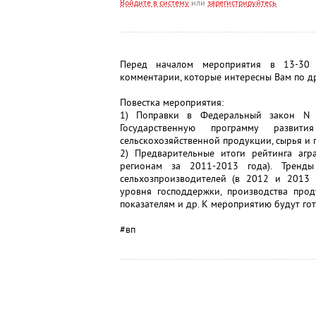
Войдите в систему
или
зарегистрируйтесь
Перед началом мероприятия в 13-30 з
комментарии, которые интересны Вам по д
Повестка мероприятия:
1) Поправки в Федеральный закон N 2
Государственную программу развит
сельскохозяйственной продукции, сырья и 
2) Предварительные итоги рейтинга аг
регионам за 2011-2013 года). Тренды
сельхозпроизводителей (в 2012 и 2013 г
уровня господдержки, производства про
показателям и др. К мероприятию будут го
#вп