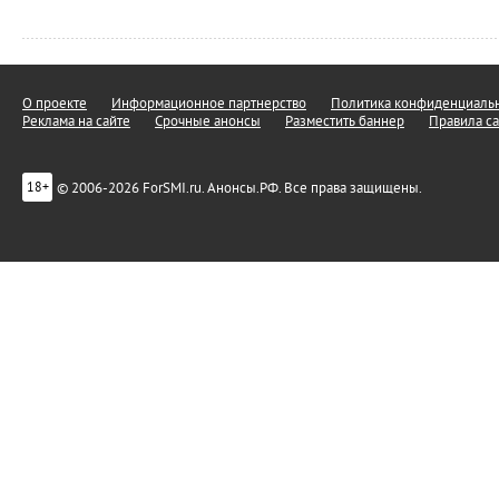
О проекте
Информационное партнерство
Политика конфиденциальн
Реклама на сайте
Срочные анонсы
Разместить баннер
Правила са
© 2006-2026 ForSMI.ru. Анонсы.РФ. Все права защищены.
18+